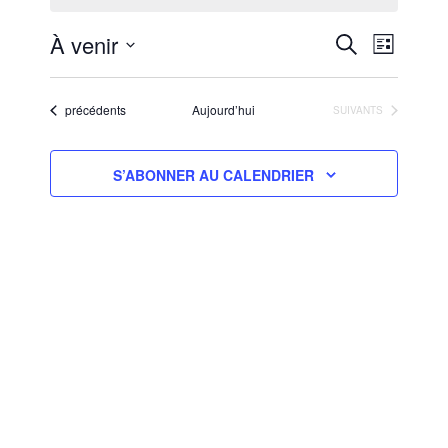
RECHERCHE
NAVIGA
À venir
RECHERCHE
LISTE
ET
DE
Sélectionnez
NAVIGATION
VUES
une
ÉVÈNEM
DE
Évènements
précédents
Aujourd’hui
ÉVÈNEMENTS
SUIVANTS
date.
VUES
ÉVÈNEMENT
S’ABONNER AU CALENDRIER