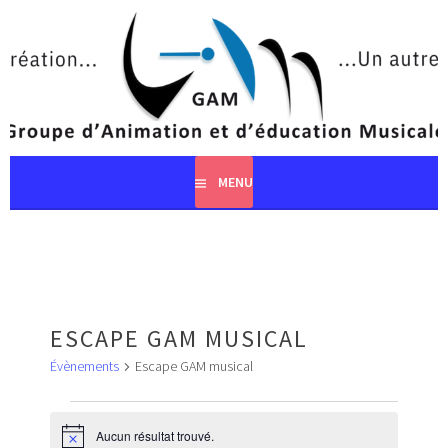
Aller
au
contenu
principal
MENU
ESCAPE GAM MUSICAL
Évènements
Escape GAM musical
ÉVÈNEMENTS
Aucun résultat trouvé.
Notice