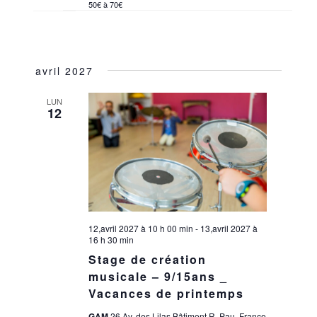
50€ à 70€
avril 2027
LUN
12
12,avril 2027 à 10 h 00 min
-
13,avril 2027 à
16 h 30 min
Stage de création
musicale – 9/15ans _
Vacances de printemps
GAM
26 Av. des Lilas Bâtiment R, Pau, France