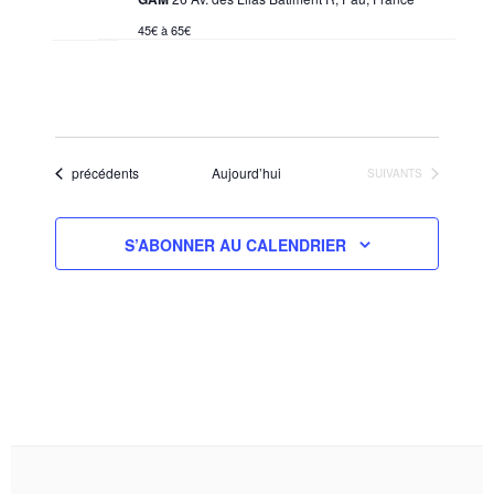
45€ à 65€
Évènements
précédents
Aujourd’hui
ÉVÈNEMENTS
SUIVANTS
S’ABONNER AU CALENDRIER