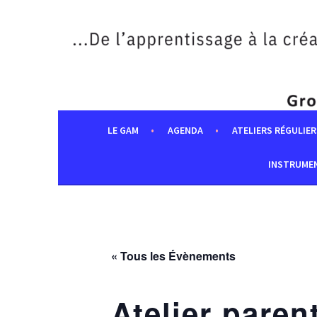
Aller
au
contenu
principal
LE GAM
AGENDA
ATELIERS RÉGULIER
INSTRUME
« Tous les Évènements
Atelier paren