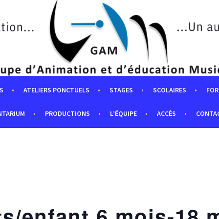
S
ATELIERS PONCTUELS
STAGES
SCOLAIRES
FOR
NTARIUM
PRODUCTIONS
L’ÉQUIPE
ACCÈS
CONTA
ts/enfant 6 mois-18 