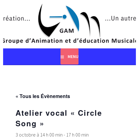
Aller
au
contenu
principal
MENU
« Tous les Évènements
Atelier vocal « Circle
Song »
3 octobre à 14 h 00 min
-
17 h 00 min