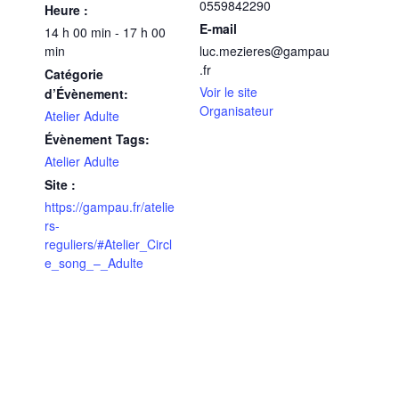
0559842290
Heure :
E-mail
14 h 00 min - 17 h 00
min
luc.mezieres@gampau
.fr
Catégorie
Voir le site
d’Évènement:
Organisateur
Atelier Adulte
Évènement Tags:
Atelier Adulte
Site :
https://gampau.fr/atelie
rs-
reguliers/#Atelier_Circl
e_song_–_Adulte