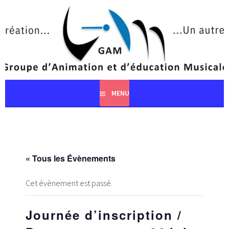
Aller
au
contenu
principal
MENU
« Tous les Évènements
Cet évènement est passé.
Journée d’inscription /