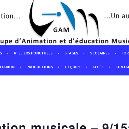
S
ATELIERS PONCTUELS
STAGES
SCOLAIRES
FOR
NTARIUM
PRODUCTIONS
L’ÉQUIPE
ACCÈS
CONTA
ation musicale – 9/1