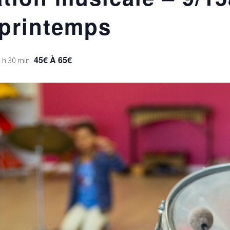
printemps
45€ À 65€
6 h 30 min