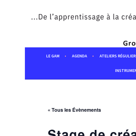
Aller
au
contenu
principal
LE GAM
AGENDA
ATELIERS RÉGULIER
INSTRUME
« Tous les Évènements
Stage de cré