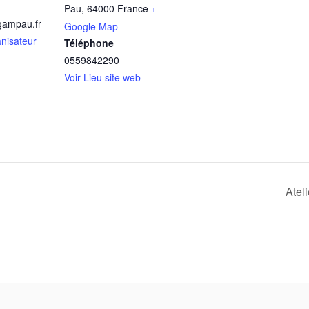
Pau
,
64000
France
+
gampau.fr
Google Map
anisateur
Téléphone
0559842290
Voir Lieu site web
Atel