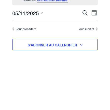
évènements suivants
5,NOVEMBRE
2025
RECHERCHE
NAVIGA
05/11/2025
RECHERCHE
JOUR
ET
DE
Sélectionnez
NAVIGATION
VUES
une
ÉVÈNEM
DE
Jour précédent
Jour suivant
date.
VUES
ÉVÈNEMENT
S’ABONNER AU CALENDRIER