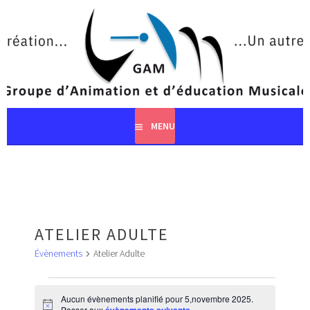
Aller
au
contenu
principal
MENU
ATELIER ADULTE
Évènements
Atelier Adulte
ÉVÈNEMENTS
FOR
Aucun évènements planifié pour 5,novembre 2025.
Notice
Passer aux
.