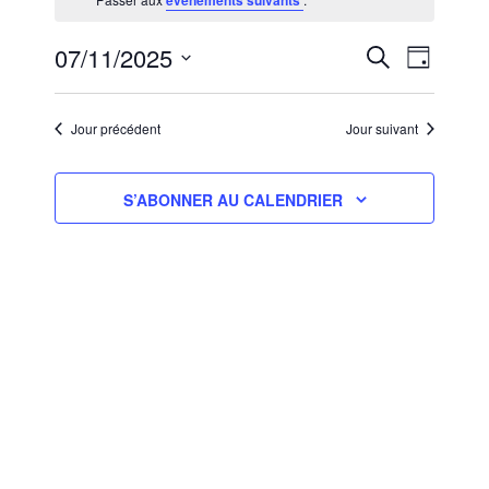
évènements suivants
7,NOVEMBRE
2025
RECHERCHE
NAVIGA
07/11/2025
RECHERCHE
JOUR
ET
DE
Sélectionnez
NAVIGATION
VUES
une
ÉVÈNEM
DE
Jour précédent
Jour suivant
date.
VUES
ÉVÈNEMENT
S’ABONNER AU CALENDRIER