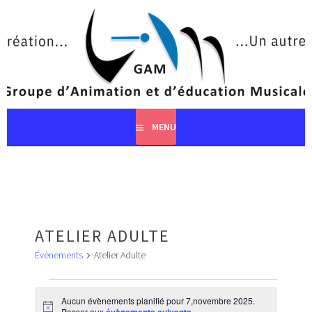
Aller
au
contenu
principal
MENU
ATELIER ADULTE
Évènements
Atelier Adulte
ÉVÈNEMENTS
FOR
Aucun évènements planifié pour 7,novembre 2025.
Notice
Passer aux
.