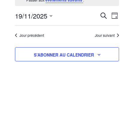
évènements suivants
19,NOVEMBRE
2025
RECHERCHE
NAVIGA
19/11/2025
RECHERCHE
JOUR
ET
DE
Sélectionnez
NAVIGATION
VUES
une
ÉVÈNEM
DE
Jour précédent
Jour suivant
date.
VUES
ÉVÈNEMENT
S’ABONNER AU CALENDRIER