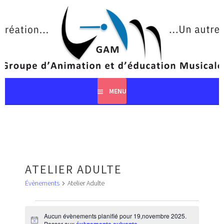
Aller
au
contenu
principal
MENU
ATELIER ADULTE
Évènements
Atelier Adulte
ÉVÈNEMENTS
FOR
Aucun évènements planifié pour 19,novembre 2025.
Notice
Passer aux
.