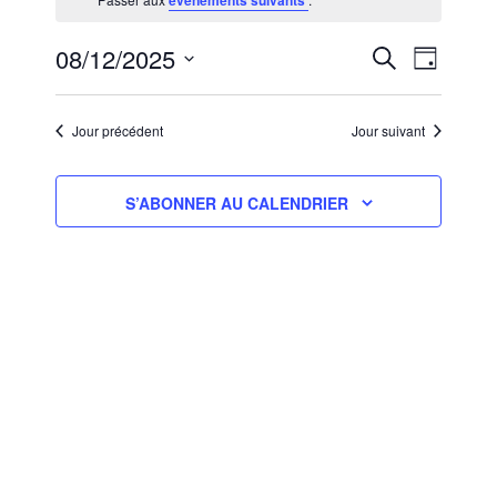
évènements suivants
8,DÉCEMBRE
2025
RECHERCHE
NAVIGA
08/12/2025
RECHERCHE
JOUR
ET
DE
Sélectionnez
NAVIGATION
VUES
une
ÉVÈNEM
DE
Jour précédent
Jour suivant
date.
VUES
ÉVÈNEMENT
S’ABONNER AU CALENDRIER