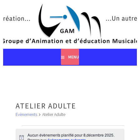
Aller
au
contenu
principal
MENU
ATELIER ADULTE
Évènements
Atelier Adulte
ÉVÈNEMENTS
FOR
Aucun évènements planifié pour 8,décembre 2025.
Notice
Passer aux
.