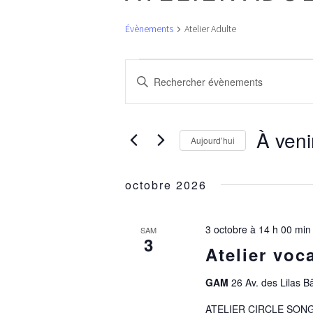
Évènements
Atelier Adulte
ÉVÈNEMENTS
RECHERCHE
Saisir
ET
mot-
NAVIGATION
clé.
DE
Rechercher
VUES
À veni
Aujourd’hui
Évènements
ÉVÈNEMENTS
par
Sélectionne
mot-
une
octobre 2026
clé.
date.
3 octobre à 14 h 00 min
SAM
3
Atelier voc
GAM
26 Av. des Lilas B
ATELIER CIRCLE SONG