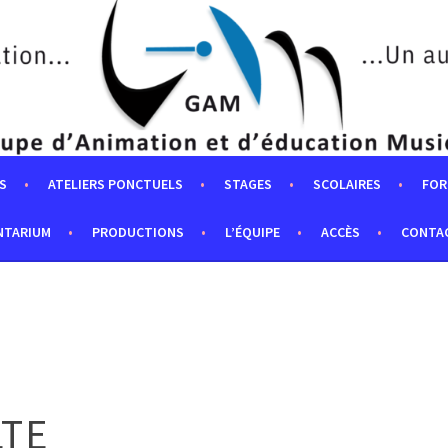
S
ATELIERS PONCTUELS
STAGES
SCOLAIRES
FOR
NTARIUM
PRODUCTIONS
L’ÉQUIPE
ACCÈS
CONTA
LTE