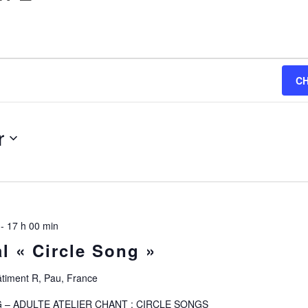
C
r
z
-
17 h 00 min
al « Circle Song »
âtiment R, Pau, France
 – ADULTE ATELIER CHANT : CIRCLE SONGS