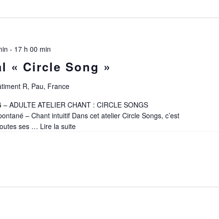
min
-
17 h 00 min
al « Circle Song »
âtiment R, Pau, France
 – ADULTE ATELIER CHANT : CIRCLE SONGS
ontané – Chant intuitif Dans cet atelier Circle Songs, c’est
 toutes ses …
Lire la suite
Atelier
vocal
« Circle
Song »