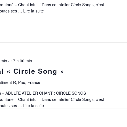
ontané – Chant intuitif Dans cet atelier Circle Songs, c’est
 toutes ses …
Lire la suite
Atelier
vocal
« Circle
Song »
 min
-
17 h 00 min
al « Circle Song »
âtiment R, Pau, France
 – ADULTE ATELIER CHANT : CIRCLE SONGS
ontané – Chant intuitif Dans cet atelier Circle Songs, c’est
 toutes ses …
Lire la suite
Atelier
vocal
« Circle
Song »