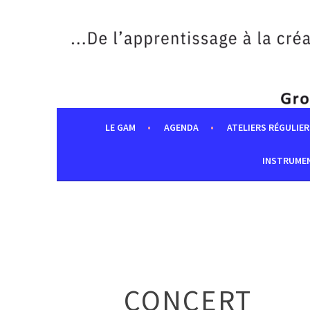
Aller
au
contenu
principal
LE GAM
AGENDA
ATELIERS RÉGULIER
INSTRUME
CONCERT