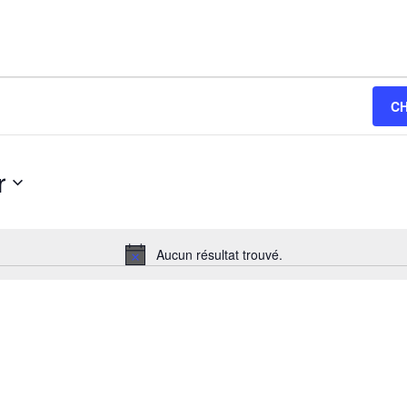
C
r
z
Aucun résultat trouvé.
Notice