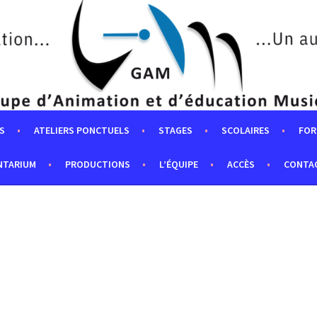
S
ATELIERS PONCTUELS
STAGES
SCOLAIRES
FOR
NTARIUM
PRODUCTIONS
L’ÉQUIPE
ACCÈS
CONTA