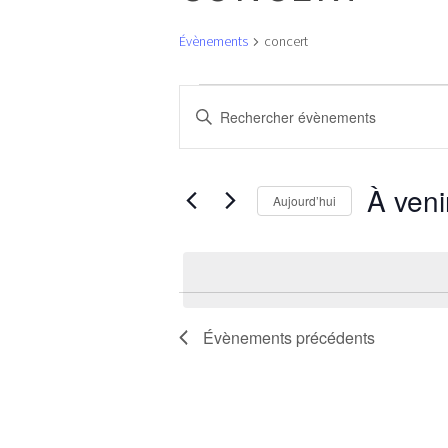
Évènements
concert
ÉVÈNEMENTS
RECHERCHE
Saisir
ET
mot-
NAVIGATION
clé.
DE
Rechercher
VUES
À veni
Aujourd’hui
Évènements
ÉVÈNEMENTS
par
Sélectionne
mot-
une
clé.
date.
Évènements
précédents