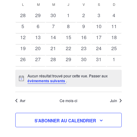
Sélectionnez
CALENDRIER
NAVIGATION
VUES
L
LUNDI
M
MARDI
M
MERCREDI
J
JEUDI
V
VENDREDI
S
SAMEDI
D
DIMANCHE
une
DE
ÉVÈNEM
DE
0
0
0
0
0
0
0
28
29
30
1
2
3
4
date.
ÉVÈNEMENTS
VUES
évènements
évènements
évènements
évènements
évènements
évènements
évènement
0
0
0
0
0
0
0
5
6
7
8
9
10
ÉVÈNEMENT
11
évènements
évènements
évènements
évènements
évènements
évènements
évènement
0
0
0
0
0
0
0
12
13
14
15
16
17
18
évènements
évènements
évènements
évènements
évènements
évènements
évènement
0
0
0
0
0
0
0
19
20
21
22
23
24
25
évènements
évènements
évènements
évènements
évènements
évènements
évènement
0
0
0
0
0
0
0
26
27
28
29
30
31
1
évènements
évènements
évènements
évènements
évènements
évènements
évènement
Aucun résultat trouvé pour cette vue. Passer aux
Notice
évènements suivants
.
Avr
Ce mois-ci
Juin
S’ABONNER AU CALENDRIER