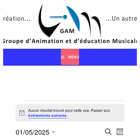
Aller
au
contenu
principal
MENU
ÉVÈNEMENTS
Aucun résultat trouvé pour cette vue. Passer aux
Notice
évènements suivants
.
RECHERCHE
NAVIGA
01/05/2025
RECHERCHE
MOIS
ET
DE