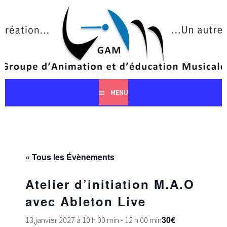
Aller
au
contenu
principal
MENU
« Tous les Évènements
Atelier d’initiation M.A.O
avec Ableton Live
30€
13,janvier 2027 à 10 h 00 min
-
12 h 00 min