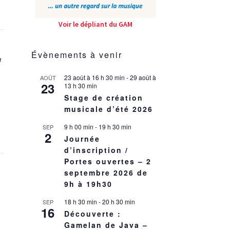
Voir le dépliant du GAM
Évènements à venir
U
23 août à 16 h 30 min
-
29 août à
AOÛT
23
13 h 30 min
Stage de création
musicale d’été 2026
9 h 00 min
-
19 h 30 min
SEP
2
Journée
d’inscription /
Portes ouvertes – 2
septembre 2026 de
9h à 19h30
18 h 30 min
-
20 h 30 min
SEP
16
Découverte :
Gamelan de Java –