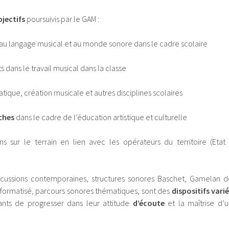
jectifs
poursuivis par le GAM :
 au langage musical et au monde sonore dans le cadre scolaire
 dans le travail musical dans la classe
atique, création musicale et autres disciplines scolaires
ches
dans le cadre de l’éducation artistique et culturelle
s sur le terrain en lien avec les opérateurs du territoire (Etat
rcussions contemporaines, structures sonores Baschet, Gamelan d
nformatisé, parcours sonores thématiques, sont des
dispositifs vari
ants de progresser dans leur attitude
d’écoute
et la maîtrise d’