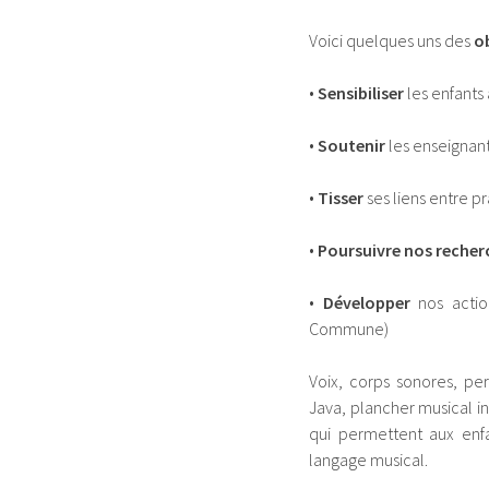
Voici quelques uns des
ob
•
Sensibiliser
les enfants
•
Soutenir
les enseignants
•
Tisser
ses liens entre pr
•
Poursuivre nos recher
•
Développer
nos action
Commune)
Voix, corps sonores, pe
Java, plancher musical i
qui permettent aux enf
langage musical.