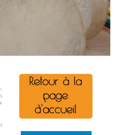
,
s
r
es