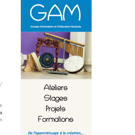
 /
e
és
un