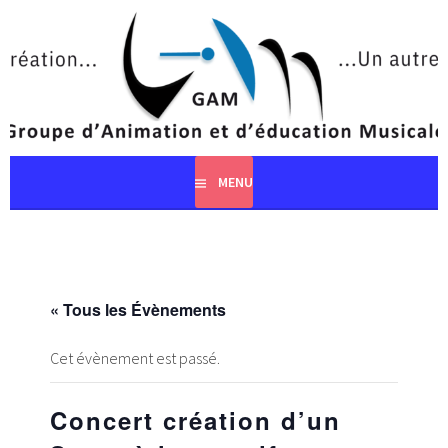
Aller
au
contenu
principal
MENU
« Tous les Évènements
Cet évènement est passé.
Concert création d’un