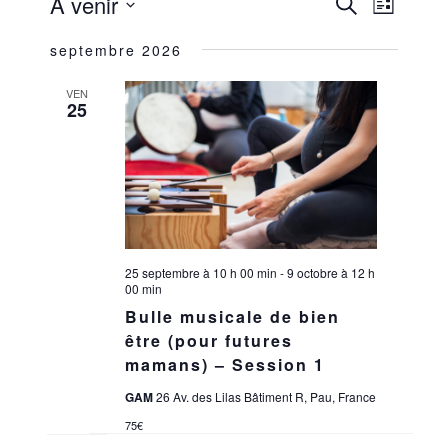
RECHERCHE
NAVIGA
À venir
RECHERCHE
LISTE
ET
DE
Sélectionnez
NAVIGATION
VUES
septembre 2026
une
ÉVÈNEM
DE
date.
VUES
VEN
25
ÉVÈNEMENT
25 septembre à 10 h 00 min
-
9 octobre à 12 h
00 min
Bulle musicale de bien
être (pour futures
mamans) – Session 1
GAM
26 Av. des Lilas Bâtiment R, Pau, France
75€