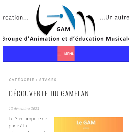
Aller
au
contenu
principal
MENU
CATÉGORIE :
STAGES
DÉCOUVERTE DU GAMELAN
12 décembre 2023
Le Gam propose de
partir à la