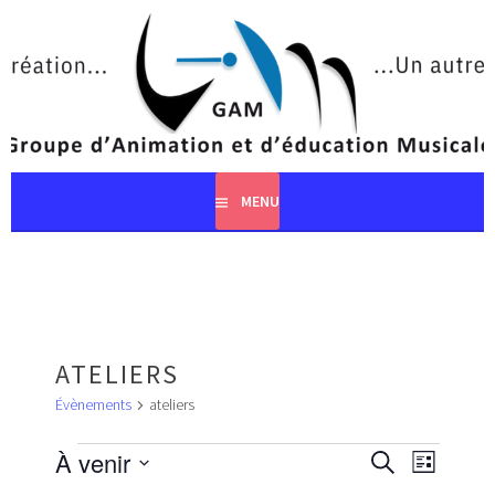
Aller
au
contenu
principal
MENU
ATELIERS
Évènements
ateliers
ÉVÈNEMENTS
RECHERCHE
NAVIGA
À venir
RECHERCHE
LISTE
ET
DE
Sélectionnez