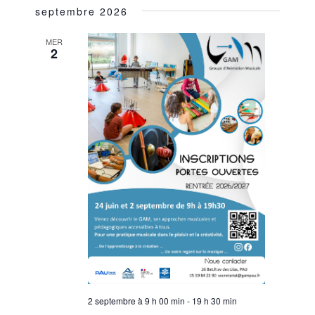
NAVIGATION
VUES
septembre 2026
une
ÉVÈNEM
DE
date.
VUES
MER
2
ÉVÈNEMENT
2 septembre à 9 h 00 min
-
19 h 30 min