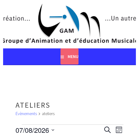
Aller
au
contenu
principal
MENU
ATELIERS
Évènements
ateliers
ÉVÈNEMENTS
RECHERCHE
NAVIGA
07/08/2026
RECHERCHE
MOIS
ET
DE
Sélectionnez