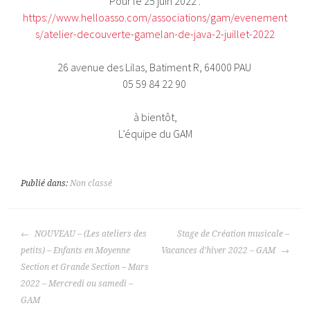
Pour le 25 juin 2022 :
https://www.helloasso.com/associations/gam/evenement
s/atelier-decouverte-gamelan-de-java-2-juillet-2022
26 avenue des Lilas, Batiment R, 64000 PAU
05 59 84 22 90
à bientôt,
L’équipe du GAM
Publié dans:
Non classé
NAVIGATION
NOUVEAU – (Les ateliers des
Stage de Création musicale –
DES
petits) – Enfants en Moyenne
Vacances d’hiver 2022 – GAM
ARTICLES
Section et Grande Section – Mars
2022 – Mercredi ou samedi –
GAM