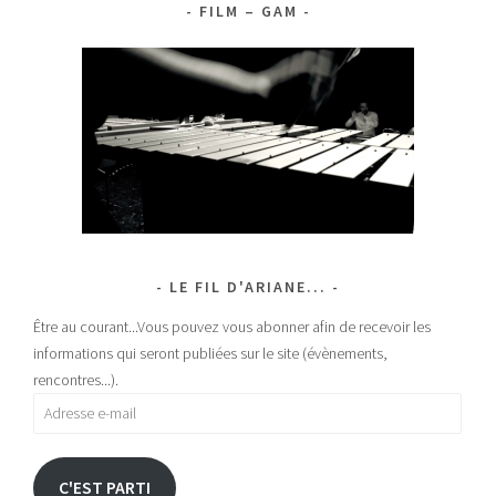
FILM – GAM
LE FIL D'ARIANE...
Être au courant...Vous pouvez vous abonner afin de recevoir les
informations qui seront publiées sur le site (évènements,
rencontres...).
Adresse
e-
mail
C'EST PARTI