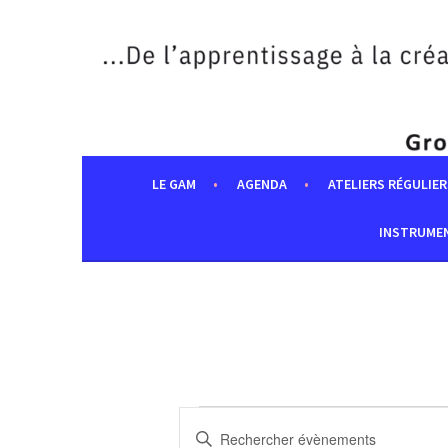
Aller
au
contenu
principal
LE GAM
AGENDA
ATELIERS RÉGULIER
INSTRUME
ÉVÈNEMENTS
RECHERCHE
Saisir
FOR
ET