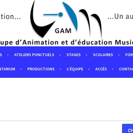
S
ATELIERS PONCTUELS
STAGES
SCOLAIRES
FOR
NTARIUM
PRODUCTIONS
L’ÉQUIPE
ACCÈS
CONTA
C