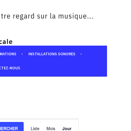
MATIONS
INSTALLATIONS SONORES
CTEZ-NOUS
NAVIGATION
DE
HERCHER
Liste
Mois
Jour