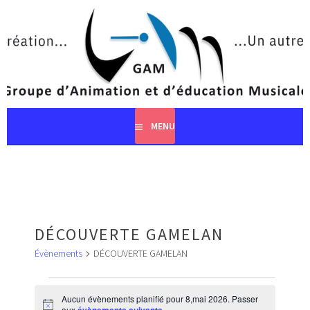
Aller
au
contenu
principal
MENU
DÉCOUVERTE GAMELAN
Évènements
DÉCOUVERTE GAMELAN
ÉVÈNEMENTS
FOR
Aucun évènements planifié pour 8,mai 2026. Passer
Notice
aux
.