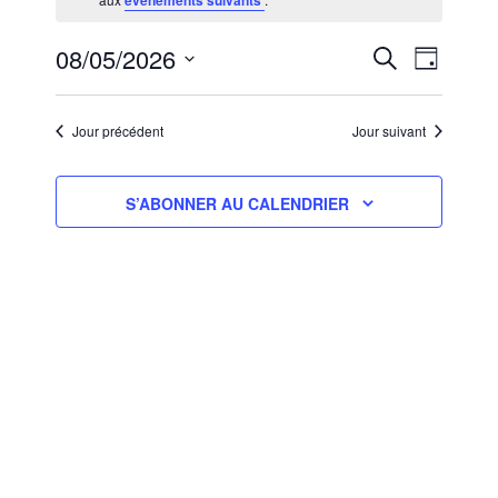
évènements suivants
8,MAI
2026
RECHERCHE
NAVIGA
08/05/2026
RECHERCHE
JOUR
ET
DE
Sélectionnez
NAVIGATION
VUES
une
ÉVÈNEM
DE
Jour précédent
Jour suivant
date.
VUES
ÉVÈNEMENT
S’ABONNER AU CALENDRIER