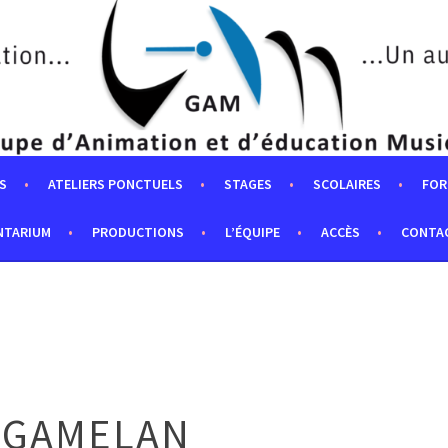
S
ATELIERS PONCTUELS
STAGES
SCOLAIRES
FOR
NTARIUM
PRODUCTIONS
L’ÉQUIPE
ACCÈS
CONTA
 GAMELAN