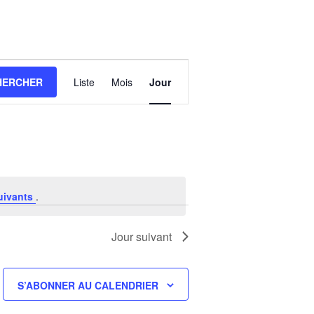
NAVIGATION
DE
HERCHER
Liste
Mois
Jour
VUES
ÉVÈNEMENT
uivants
.
Jour suivant
S’ABONNER AU CALENDRIER