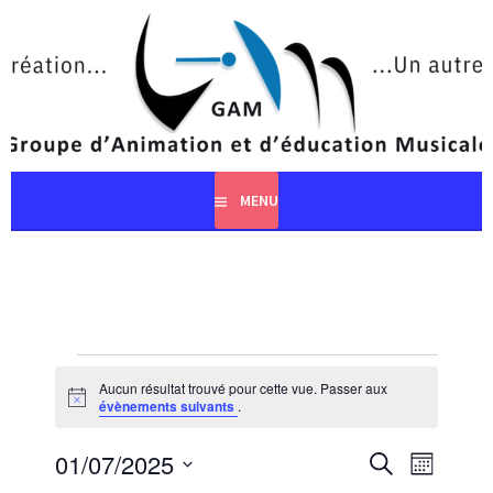
Aller
au
contenu
principal
MENU
ÉVÈNEMENTS
Aucun résultat trouvé pour cette vue. Passer aux
Notice
évènements suivants
.
RECHERCHE
NAVIGA
01/07/2025
RECHERCHE
MOIS
ET
DE