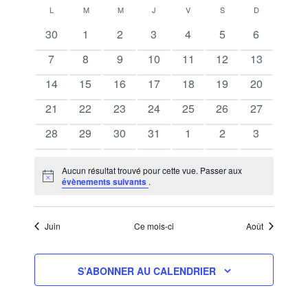
Sélectionnez
CALENDRIER
NAVIGATION
VUES
L
LUNDI
M
MARDI
M
MERCREDI
J
JEUDI
V
VENDREDI
S
SAMEDI
D
DIMANCHE
une
DE
ÉVÈNEM
DE
0
0
0
0
0
0
0
30
1
2
3
4
5
6
date.
ÉVÈNEMENTS
VUES
évènements
évènements
évènements
évènements
évènements
évènements
évènement
0
0
0
0
0
0
0
7
8
9
10
11
12
ÉVÈNEMENT
13
évènements
évènements
évènements
évènements
évènements
évènements
évènement
0
0
0
0
0
0
0
14
15
16
17
18
19
20
évènements
évènements
évènements
évènements
évènements
évènements
évènement
0
0
0
0
0
0
0
21
22
23
24
25
26
27
évènements
évènements
évènements
évènements
évènements
évènements
évènement
0
0
0
0
0
0
0
28
29
30
31
1
2
3
évènements
évènements
évènements
évènements
évènements
évènements
évènement
Aucun résultat trouvé pour cette vue. Passer aux
Notice
évènements suivants
.
Juin
Ce mois-ci
Août
S’ABONNER AU CALENDRIER