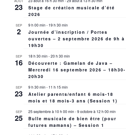
23 août à 16 h 30 min
-
29 août à 13 h 30 min
AOÛT
23
Stage de création musicale d’été
2026
9 h 00 min
-
19 h 30 min
SEP
2
Journée d’inscription / Portes
ouvertes – 2 septembre 2026 de 9h à
19h30
18 h 30 min
-
20 h 30 min
SEP
16
Découverte : Gamelan de Java –
Mercredi 16 septembre 2026 – 18h30-
20h30
9 h 30 min
-
11 h 15 min
SEP
23
Atelier parents/enfant 6 mois-18
mois et 18 mois-3 ans (Session 1)
25 septembre à 10 h 00 min
-
9 octobre à 12 h 00 min
SEP
25
Bulle musicale de bien être (pour
futures mamans) – Session 1