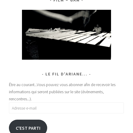
FILM – GAM
LE FIL D'ARIANE...
Être au courant...Vous pouvez vous abonner afin de recevoir les
informations qui seront publiées sur le site (évènements,
rencontres...).
Adresse
e-
mail
C'EST PARTI