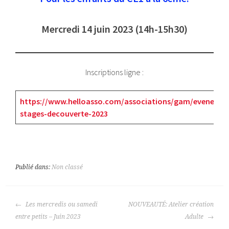
Mercredi 14 juin 2023 (14h-15h30)
Inscriptions ligne :
https://www.helloasso.com/associations/gam/evenemen
stages-decouverte-2023
Publié dans:
Non classé
NAVIGATION
Les mercredis ou samedi
NOUVEAUTÉ: Atelier création
DES
entre petits – Juin 2023
Adulte
ARTICLES