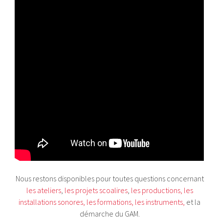
Nous restons disponibles pour toutes questions concernant
les ateliers
,
les projets scoalires
,
les productions,
les
installations sonores
,
les formations
,
les instruments
,
et la
démarche du GAM.