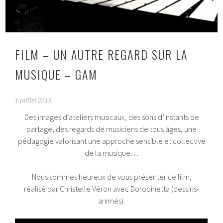
FILM – UN AUTRE REGARD SUR LA
MUSIQUE – GAM
1 juillet 2019
Des images d’ateliers musicaux, des sons d’instants de
partage, des regards de musiciens de tous âges, une
pédagogie valorisant une approche sensible et collective
de la musique…
Nous sommes heureux de vous présenter ce film,
réalisé par Christelle Véron avec Dorobinetta (dessins-
animés).