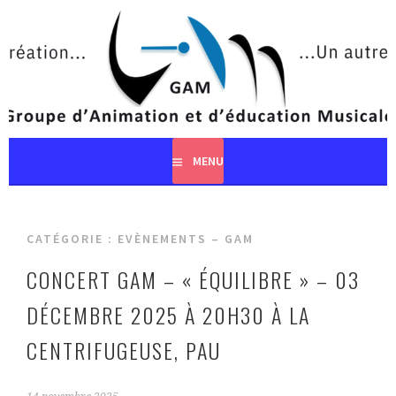
Aller
au
contenu
principal
MENU
CATÉGORIE :
EVÈNEMENTS – GAM
CONCERT GAM – « ÉQUILIBRE » – 03
DÉCEMBRE 2025 À 20H30 À LA
CENTRIFUGEUSE, PAU