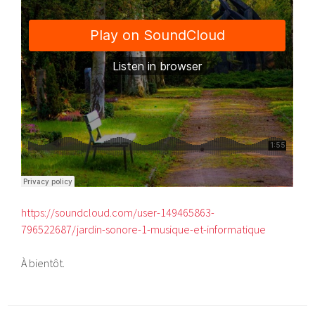
https://soundcloud.com/user-149465863-
796522687/jardin-sonore-1-musique-et-informatique
À bientôt.