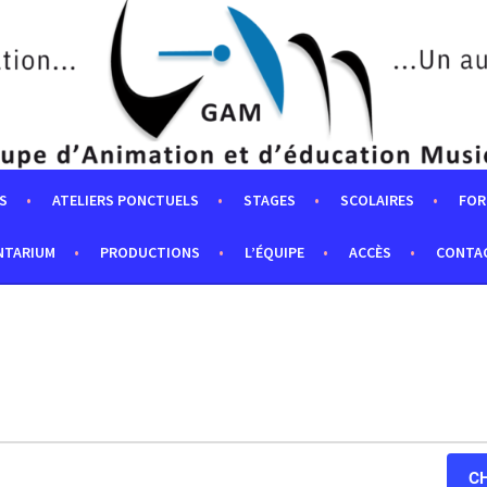
S
ATELIERS PONCTUELS
STAGES
SCOLAIRES
FOR
NTARIUM
PRODUCTIONS
L’ÉQUIPE
ACCÈS
CONTA
C