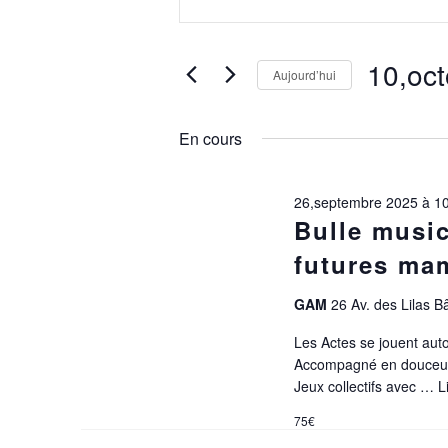
mot-
10,OCTOBRE
NAVIGATION
clé.
2025
DE
Rechercher
VUES
10,oc
Aujourd’hui
Évènements
ÉVÈNEMENTS
par
Sélectionne
mot-
une
En cours
clé.
date.
26,septembre 2025 à 10
Bulle music
futures ma
GAM
26 Av. des Lilas B
Les Actes se jouent auto
Accompagné en douceur 
Jeux collectifs avec …
L
75€