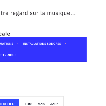
MATIONS
INSTALLATIONS SONORES
CTEZ-NOUS
NAVIGATION
DE
HERCHER
Liste
Mois
Jour