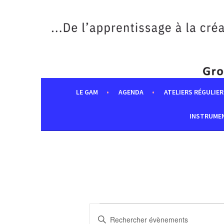
Aller
au
contenu
principal
LE GAM
AGENDA
ATELIERS RÉGULIER
INSTRUME
ÉVÈNEMENTS
RECHERCHE
Saisir
FOR
ET