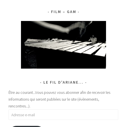
FILM – GAM
LE FIL D'ARIANE...
Être au courant...Vous pouvez vous abonner afin de recevoir les
informations qui seront publiées sur le site (évènements,
rencontres...).
Adresse
e-
mail