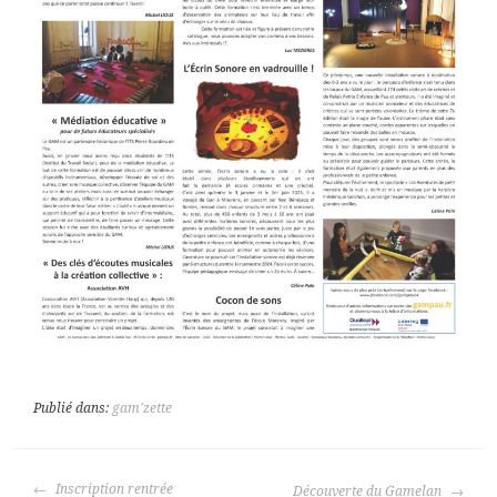
Publié dans:
gam'zette
NAVIGATION
Inscription rentrée
Découverte du Gamelan