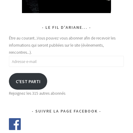
LE FIL D'ARIANE...
Être au courant...Vous pouvez vous abonner afin de recevoir les
informations qui seront publiées sur le site (évènements,
rencontres...).
Adresse
e-
mail
C'EST PARTI
Rejoignez les 315 autres abonnés
SUIVRE LA PAGE FACEBOOK