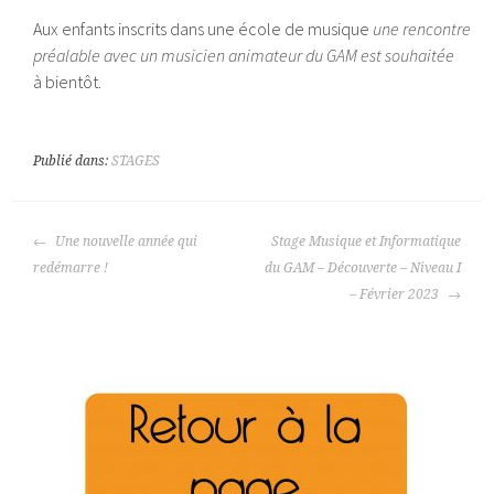
Aux enfants inscrits dans une école de musique
une rencontre
préalable avec un musicien animateur du GAM est souhaitée
à bientôt.
Publié dans:
STAGES
NAVIGATION
Une nouvelle année qui
Stage Musique et Informatique
DES
redémarre !
du GAM – Découverte – Niveau I
ARTICLES
– Février 2023